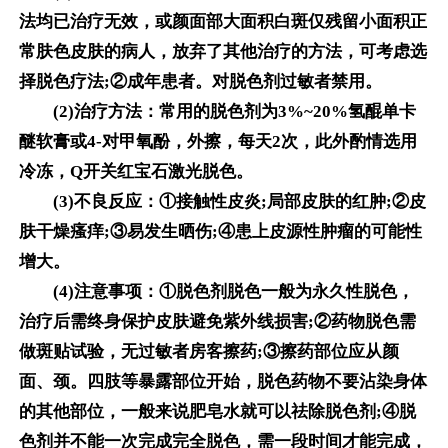
法均已治疗无效，或颜面部大面积白斑仅残留小面积正
常肤色皮肤的病人，放弃了其他治疗的方法，可考虑选
择脱色疗法;②成年患者。对脱色剂过敏者禁用。
(2)治疗方法：常用的脱色剂为3%~20%氢醌单卡
醚软膏或4-对甲氧酚，外擦，每天2次，此外酌情选用
冷冻，Q开关红宝石激光脱色。
(3)不良反应：①接触性皮炎;局部皮肤的红肿;②皮
肤干燥瘙痒;③易发生晒伤;④患上皮源性肿瘤的可能性
增大。
(4)注意事项：①脱色剂脱色一般为永久性脱色，
治疗后需终身保护皮肤避免紫外线损害;②药物脱色需
做斑贴试验，无过敏者房客擦药;③擦药部位应从颜
面、颈。四肢等暴露部位开始，脱色药物不要沾染身体
的其他部位，一般来说肥皂水就可以祛除脱色剂;④脱
色剂并不能一次完成完全脱色，需一段时间才能完成，