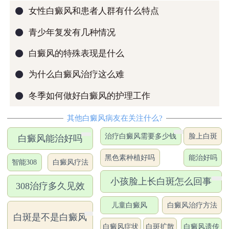
●
女性白癜风和患者人群有什么特点
●
青少年复发有几种情况
●
白癜风的特殊表现是什么
●
为什么白癜风治疗这么难
●
冬季如何做好白癜风的护理工作
其他白癜风病友在关注什么?
治疗白癜风需要多少钱
脸上白斑
白癜风能治好吗
黑色素种植好吗
能治好吗
智能308
白癜风疗法
小孩脸上长白斑怎么回事
308治疗多久见效
儿童白癜风
白癜风治疗方法
白斑是不是白癜风
白癜风症状
白斑扩散
白癜风遗传