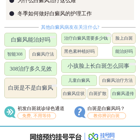
为什么白癜风治疗这么难
●
冬季如何做好白癜风的护理工作
其他白癜风病友在关注什么?
治疗白癜风需要多少钱
脸上白斑
白癜风能治好吗
黑色素种植好吗
能治好吗
智能308
白癜风疗法
小孩脸上长白斑怎么回事
308治疗多久见效
儿童白癜风
白癜风治疗方法
白斑是不是白癜风
白癜风症状
白斑扩散
白癜风遗传
初发白斑就诊绿色通道
白斑是白癜风吗？
免费, 不用等待
教你辨识白斑