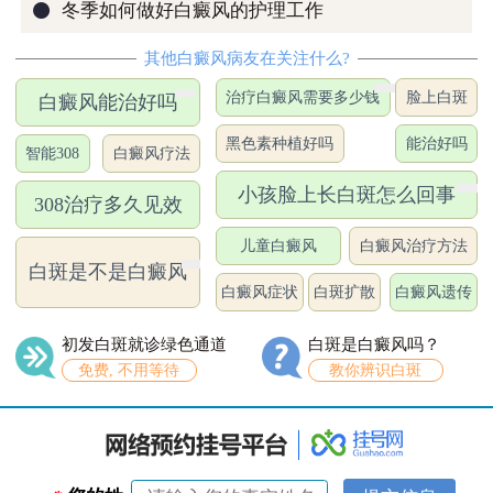
●
冬季如何做好白癜风的护理工作
其他白癜风病友在关注什么?
治疗白癜风需要多少钱
脸上白斑
白癜风能治好吗
黑色素种植好吗
能治好吗
智能308
白癜风疗法
小孩脸上长白斑怎么回事
308治疗多久见效
儿童白癜风
白癜风治疗方法
白斑是不是白癜风
白癜风症状
白斑扩散
白癜风遗传
初发白斑就诊绿色通道
白斑是白癜风吗？
免费, 不用等待
教你辨识白斑