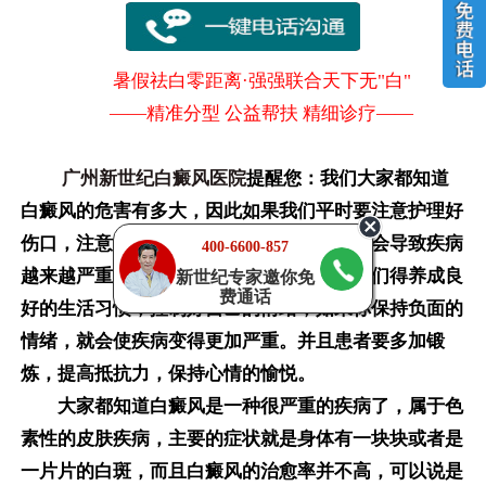
暑假祛白零距离·强强联合天下无"白"
——精准分型 公益帮扶 精细诊疗——
广州新世纪白癜风医院
提醒您：我们大家都知道
白癜风的危害有多大，因此如果我们平时要注意护理好
伤口，注意消毒，避免伤口感染，伤口感染会导致疾病
400-6600-857
越来越严重的，所以为了避免伤口感染，我们得养成良
新世纪专家邀你免
费通话
好的生活习惯，控制好自己的情绪，如果你保持负面的
情绪，就会使疾病变得更加严重。并且患者要多加锻
炼，提高抵抗力，保持心情的愉悦。
大家都知道白癜风是一种很严重的疾病了，属于色
素性的皮肤疾病，主要的症状就是身体有一块块或者是
一片片的白斑，而且白癜风的治愈率并不高，可以说是