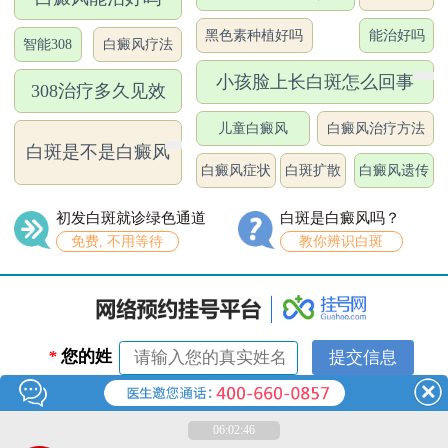
黑色素种植好吗
能治好吗
智能308
白癜风疗法
小孩脸上长白斑怎么回事
308治疗多久见效
儿童白癜风
白癜风治疗方法
白斑是不是白癜风
白癜风症状
白斑扩散
白癜风遗传
初发白斑就诊绿色通道
白斑是白癜风吗？
免费, 不用等待
教你辨识白斑
*
您的姓
名：
*
联系电
06:02:46
话：