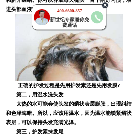
和解开缠结。你可以养成每天梳头一百下的好习惯，增
进头部血液循环，让头发生长的更好。
400-6600-857
新世纪专家邀你免
费通话
正确的护发过程是先用护发素还是先用发膜?
第二，用温水洗头发
太热的水可能会使头发的鳞状表层膨胀，出现纠结
和色泽晦暗。所以，应该用温水，因为温水能锁紧鳞状
表层，可以保持头发充满光泽。
第三，护发素抹发尾