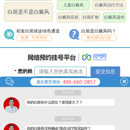
儿童白癜风
白癜风治疗方法
白斑是不是白癜风
白癜风症状
白斑扩散
白癜风遗传
初发白斑就诊绿色通道
白斑是白癜风吗？
免费, 不用等待
教你辨识白斑
*
您的姓
名：
*
联系电
02:56:39
话：
你的白斑在什么部位？发现多久了？
02:56:44
你的白斑有没有确诊?现在治疗情况如何？