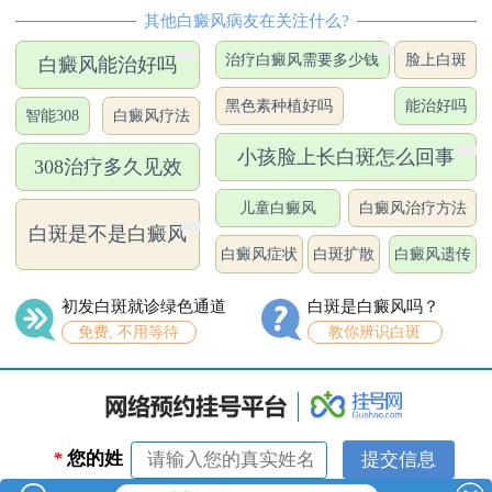
其他白癜风病友在关注什么?
治疗白癜风需要多少钱
脸上白斑
白癜风能治好吗
黑色素种植好吗
能治好吗
智能308
白癜风疗法
小孩脸上长白斑怎么回事
308治疗多久见效
儿童白癜风
白癜风治疗方法
白斑是不是白癜风
白癜风症状
白斑扩散
白癜风遗传
初发白斑就诊绿色通道
白斑是白癜风吗？
免费, 不用等待
教你辨识白斑
*
您的姓