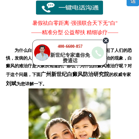
暑假祛白零距离·强强联合天下无"白"
——精准分型 公益帮扶 精细诊疗——
400-6600-857
为什么白癜风难治疗呢？白癜风如今很盛行，引起了人们的恐
新世纪专家邀你免
惧，发病的人数越来越多了，而且出现了很多误诊误治的现象，白
费通话
癜风的难治疗是大家所知道的。那么，为什么白癜风难治疗呢？对
广州新世纪白癜风防治研究院
于这个问题，下面
的权威专家
刘斌
为您详解一下。