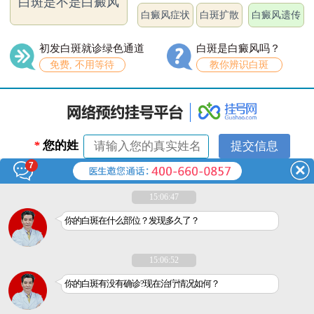
白斑是不是白癜风
白癜风症状
白斑扩散
白癜风遗传
初发白斑就诊绿色通道
白斑是白癜风吗？
免费, 不用等待
教你辨识白斑
*
您的姓
7
名：
*
联系电
15:06:47
话：
你的白斑在什么部位？发现多久了？
15:06:52
你的白斑有没有确诊?现在治疗情况如何？
医疗广告审查证明文号：粤（A）广（2018）第240号