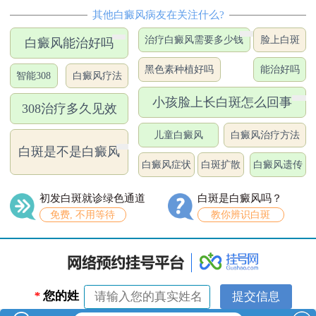
其他白癜风病友在关注什么?
治疗白癜风需要多少钱
脸上白斑
白癜风能治好吗
黑色素种植好吗
能治好吗
智能308
白癜风疗法
小孩脸上长白斑怎么回事
308治疗多久见效
儿童白癜风
白癜风治疗方法
白斑是不是白癜风
白癜风症状
白斑扩散
白癜风遗传
初发白斑就诊绿色通道
白斑是白癜风吗？
免费, 不用等待
教你辨识白斑
*
您的姓