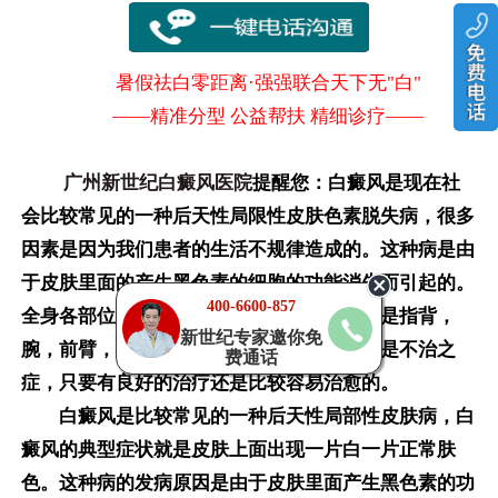
暑假祛白零距离·强强联合天下无"白"
——精准分型 公益帮扶 精细诊疗——
广州新世纪白癜风医院
提醒您：白癜风是现在社
会比较常见的一种后天性局限性皮肤色素脱失病，很多
因素是因为我们患者的生活不规律造成的。这种病是由
于皮肤里面的产生黑色素的细胞的功能消失而引起的。
400-6600-857
全身各部位均可发生，最常见的发病位置就是指背，
新世纪专家邀你免
腕，前臂，或者生殖器周围。这种疾病并不是不治之
费通话
症，只要有良好的治疗还是比较容易治愈的。
白癜风是比较常见的一种后天性局部性皮肤病，白
癜风的典型症状就是皮肤上面出现一片白一片正常肤
色。这种病的发病原因是由于皮肤里面产生黑色素的功