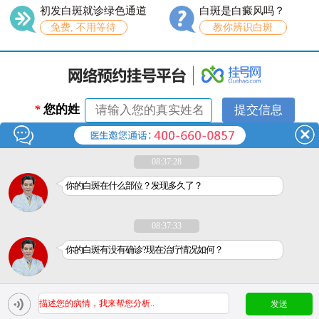
初发白斑就诊绿色通道
白斑是白癜风吗？
免费, 不用等待
教你辨识白斑
*
您的姓
名：
*
联系电
08:37:28
话：
你的白斑在什么部位？发现多久了？
08:37:33
你的白斑有没有确诊?现在治疗情况如何？
医疗广告审查证明文号：粤（A）广（2018）第240号
在线沟通
免费问诊
免费电话
发送