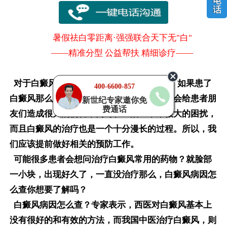
暑假祛白零距离·强强联合天下无"白"
——精准分型 公益帮扶 精细诊疗——
对于白癜风，我们大家或许多少有些了解。如果患了
400-6600-857
白癜风那么一定要及时进行治疗，否则的话会给患者朋
新世纪专家邀你免
费通话
友们造成很大的伤害，同时在生活上带来很大的困扰，
而且白癜风的治疗也是一个十分漫长的过程。所以，我
们应该提前做好相关的预防工作。
可能很多患者会想问治疗白癜风常用的药物？就脸部
一小块，出现好久了，一直没治疗那么，
白癜风病因怎
么查
你想要了解吗？
白癜风病因怎么查
？专家表示，西医对白癜风基本上
没有很好的和有效的方法，而我国中医治疗白癜风，则