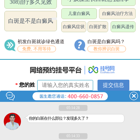
308治疗多久见效
儿童白癜风
白癜风治疗方法
白斑是不是白癜风
白癜风症状
白斑扩散
白癜风遗传
初发白斑就诊绿色通道
白斑是白癜风吗？
免费, 不用等待
教你辨识白斑
*
您的姓
名：
*
联系电
05:14:28
话：
你的白斑在什么部位？发现多久了？
05:14:33